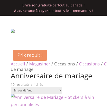
Livraison gratuite
partout au Canada !
Aucune taxe à payer
sur toutes les commandes !
Prix reduit !
Accueil
/
Magasiner
/ Occasions /
Occasions
/
C
de mariage
Anniversaire de mariage
10 résultats affichés