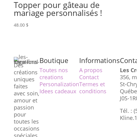
Topper pour gâteau de
mariage personnalisés !
48.00
$
Boutique
Informations
Cont
Des
Toutes nos
A propos
Les Cr
créations
creations
Contact
356, m
uniques
Personalization
Termes et
St-Chr
faites
Idees cadeaux
conditions
Québe
avec soin,
J0S-1R
amour et
passion
Tél. : 
pour
Kline
toutes les
occasions
spéciales