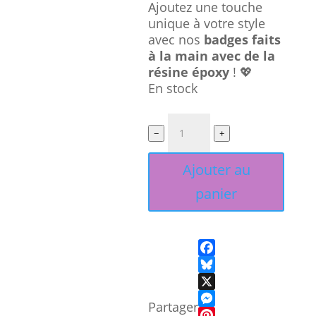
Ajoutez une touche
unique à votre style
avec nos
badges faits
à la main avec de la
résine époxy
! 💖
En stock
quantité
−
+
de
Badges
Ajouter au
personnalisés
en
panier
résine
époxy
F
a
B
c
l
X
Partager
e
u
M