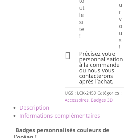
to
u
ut
r
le
v
si
o
te
u
!
s
!
Précisez votre

personnalisation
à la commande
ou nous vous
contacterons
après l’achat.
UGS :
LCK-2459
Catégories :
Accessoires
,
Badges 3D
Description
Informations complémentaires
Badges personnalisés couleurs de
l’océan
!