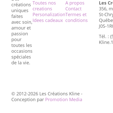
Toutes nos
A propos
Les Cr
créations
creations
Contact
356, m
uniques
Personalization
Termes et
St-Chr
faites
Idees cadeaux
conditions
Québe
avec soin,
J0S-1R
amour et
passion
Tél. : 
pour
Kline
toutes les
occasions
spéciales
de la vie.
© 2012-2026 Les Créations Kline -
Conception par
Promotion Media