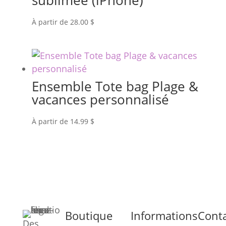
sublimée (iPhone)
À partir de
28.00
$
Ensemble Tote bag Plage &
vacances personnalisé
À partir de
14.99
$
Boutique
Informations
Cont
Des