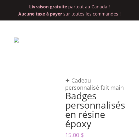
Livraison gratuite
partout au Canada !
Aucune taxe à payer
sur toutes les commandes !
✦ Cadeau
personnalisé fait main
Badges
personnalisés
en résine
époxy
15.00
$