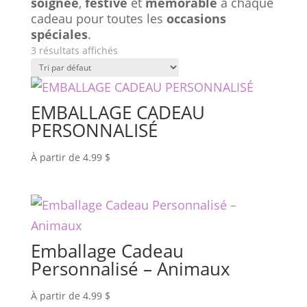
soignée
,
festive
et
mémorable
à chaque
cadeau pour toutes les
occasions
spéciales
.
3 résultats affichés
EMBALLAGE CADEAU
PERSONNALISÉ
À partir de
4.99
$
Emballage Cadeau
Personnalisé – Animaux
À partir de
4.99
$