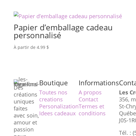
Papier d’emballage cadeau
personnalisé
À partir de
4.99
$
Boutique
Informations
Cont
Des
Toutes nos
A propos
Les Cr
créations
creations
Contact
356, m
uniques
Personalization
Termes et
St-Chr
faites
Idees cadeaux
conditions
Québe
avec soin,
J0S-1R
amour et
passion
Tél. : 